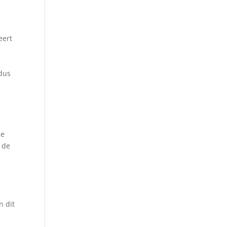
eert
 dus
se
 de
t
n dit