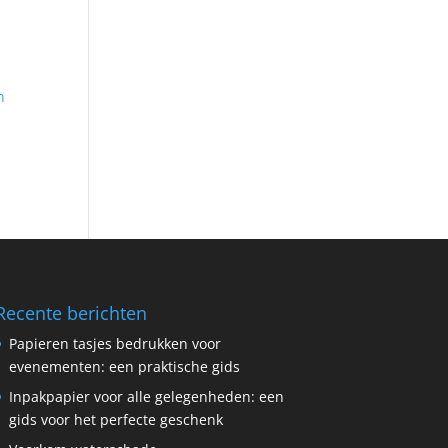
n
Recente berichten
Papieren tasjes bedrukken voor
evenementen: een praktische gids
Inpakpapier voor alle gelegenheden: een
gids voor het perfecte geschenk