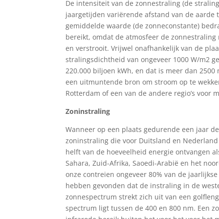
De intensiteit van de zonnestraling (de stral
jaargetijden variërende afstand van de aarde 
gemiddelde waarde (de zonneconstante) bedra
bereikt, omdat de atmosfeer de zonnestraling 
en verstrooit. Vrijwel onafhankelijk van de p
stralingsdichtheid van ongeveer 1000 W/m2 geh
220.000 biljoen kWh, en dat is meer dan 2500 
een uitmuntende bron om stroom op te wekken
Rotterdam of een van de andere regio’s voor m
Zoninstraling
Wanneer op een plaats gedurende een jaar de 
zoninstraling die voor Duitsland en Nederland
helft van de hoeveelheid energie ontvangen a
Sahara, Zuid-Afrika, Saoedi-Arabië en het noor
onze contreien ongeveer 80% van de jaarlijk
hebben gevonden dat de instraling in de westel
zonnespectrum strekt zich uit van een golfleng
spectrum ligt tussen de 400 en 800 nm. Een zon