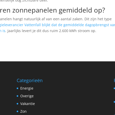
menselijk oog zichtbare deel.
eren zonnepanelen gemiddeld op?
elen hangt natuurlijk af van een aantal zaken. Dit zijn het type
ieleverancier Vattenfall blijkt dat de gemiddelde dagopbrengst va
h is
. Jaarlijks levert je dit dus ruim 2.600 kWh stroom op.
Categorieën
Energie
Overige
Vakantie
Zon