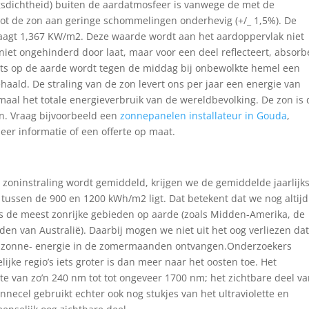
ingsdichtheid) buiten de aardatmosfeer is vanwege de met de
tot de zon aan geringe schommelingen onderhevig (+/_ 1,5%). De
agt 1,367 KW/m2. Deze waarde wordt aan het aardoppervlak niet
niet ongehinderd door laat, maar voor een deel reflecteert, absorb
laats op de aarde wordt tegen de middag bij onbewolkte hemel een
aald. De straling van de zon levert ons per jaar een energie van
maal het totale energieverbruik van de wereldbevolking. De zon is
. Vraag bijvoorbeeld een
zonnepanelen installateur in Gouda
,
eer informatie of een offerte op maat.
zoninstraling wordt gemiddeld, krijgen we de gemiddelde jaarlijk
 tussen de 900 en 1200 kWh/m2 ligt. Dat betekent dat we nog altijd
ls de meest zonrijke gebieden op aarde (zoals Midden-Amerika, de
den van Australië). Daarbij mogen we niet uit het oog verliezen da
se zonne- energie in de zomermaanden ontvangen.Onderzoekers
ijke regio’s iets groter is dan meer naar het oosten toe. Het
te van zo’n 240 nm tot tot ongeveer 1700 nm; het zichtbare deel va
necel gebruikt echter ook nog stukjes van het ultraviolette en