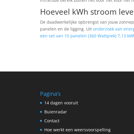
infrarode bereik buiten het voor het voor het 
Hoeveel kWh stroom lev
De daadwerkelijke opbrengst van jouw zonnepan
panelen en de ligging. Uit
onderzoek van energ
een set van 10 panelen (360 Wattpiek) 7,13 kW
Pagina’s
14 dagen vooruit
Buienradar
Contact
Hoe werkt een weersvoorspelling