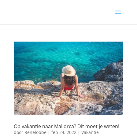
Op vakantie naar Mallorca? Dit moet je weten!
door
Renelobbe
|
feb 24, 2022
|
Vakantie